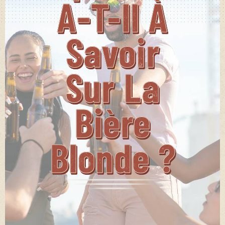
A-T-Il À
Savoir
Sur La
Bière
Blonde ?