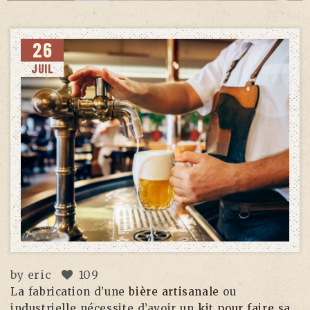
26
JUIL
by
eric
109
La fabrication d’une
bière artisanale
ou
industrielle nécessite d’avoir un
kit pour faire sa