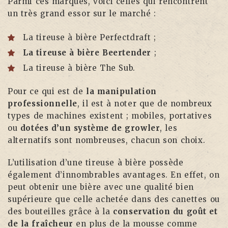
Parmi ces marques, voici celles qui rencontrent
un très grand essor sur le marché :
La tireuse à bière Perfectdraft ;
La tireuse à bière Beertender
;
La tireuse à bière The Sub.
Pour ce qui est de
la manipulation
professionnelle
, il est à noter que de nombreux
types de machines existent ; mobiles, portatives
ou
dotées d’un système de growler
, les
alternatifs sont nombreuses, chacun son choix.
L’utilisation d’une tireuse à bière possède
également d’innombrables avantages. En effet, on
peut obtenir une bière avec une qualité bien
supérieure que celle achetée dans des canettes ou
des bouteilles grâce à la
conservation du goût et
de la fraîcheur
en plus de la mousse comme