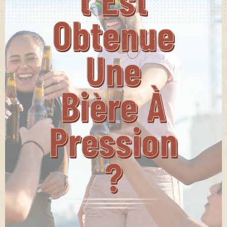
Obtenue
Une
Bière À
Pression
?